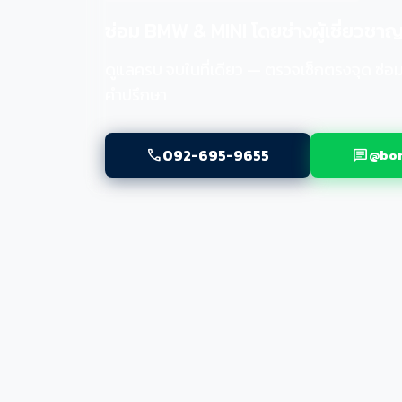
ซ่อม BMW & MINI โดยช่างผู้เชี่ยวชา
ดูแลครบ จบในที่เดียว — ตรวจเช็กตรงจุด ซ่อม
คำปรึกษา
092-695-9655
@bom
call
chat