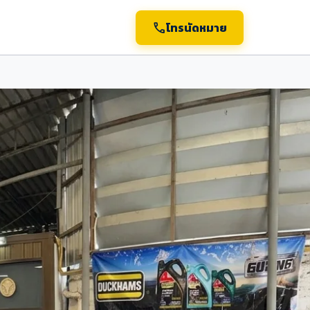
call
โทรนัดหมาย